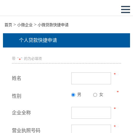
>
>
首页
小微企业
小微贷款快捷申请
个人贷款快捷申请
带 "
" 的为必填项
*
*
姓名
*
男
女
性别
*
企业全称
*
营业执照号码